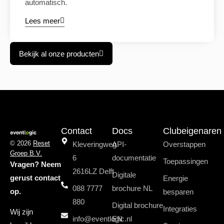
automatisch.
Lees meer
Bekijk al onze producten
Contact
Docs
Clubeigenaren
© 2026
Reset
Kleveringweg
API-
Overstappen
Groep B.V.
6
documentatie
Toepassingen
Vragen? Neem
2616LZ Delft
Digitale
gerust contact
Energie
088 7777
brochure NL
op.
besparen
880
Digital brochure
Integraties
Wij zijn
info@eventlogic.nl
EN